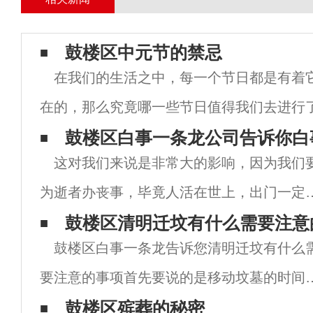
鼓楼区中元节的禁忌
在我们的生活之中，每一个节日都是有着
在的，那么究竟哪一些节日值得我们去进行
些风俗文化活动的准备呢？在每一年之中，7
鼓楼区白事一条龙公司告诉你白
这对我们来说是非常大的影响，因为我们
有一些地方过节日呢？而这一个节日又是什
为逝者办丧事，毕竟人活在世上，出门一定
有风吹草动，丧事也是中国人比较重视的，
鼓楼区清明迁坟有什么需要注意
鼓楼区白事一条龙告诉您清明迁坟有什么
此，对于某些丧事的忌讳和殡葬业的现状，
要注意的事项首先要说的是移动坟墓的时间
参阅鼓楼区白事一条龙公司讲解内容。鼓楼
移动坟墓的质量将直接影响到家庭的后代。
鼓楼区殡葬的秘密
白事一