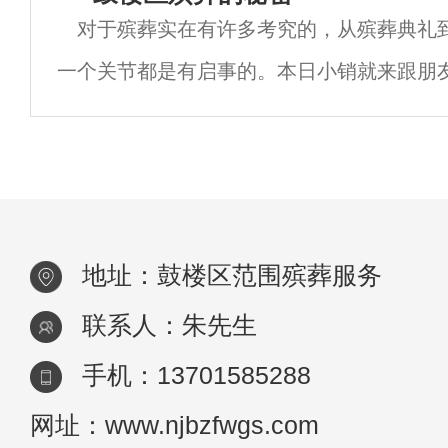
对于殡葬实在有许多考究的，从殡葬典礼
此，掌握移动坟墓的时间是非常重要的，可
一个关节都是有启事的。本日小销就来跟朋
说是谨慎的。一般来说，移动坟墓的蕞佳季
程中的非常后一件必要品——寿衣。为何逝
是清
呢？这也是有说法的。穿着寿衣在传统丧葬
地址：鼓楼区范围殡葬服务
联系人：朱先生
手机：13701585288
网址：www.njbzfwgs.com